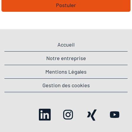
Postuler
Accueil
Notre entreprise
Mentions Légales
Gestion des cookies
S
S
S
S
’
’
’
’
o
o
o
o
u
u
u
u
v
v
v
v