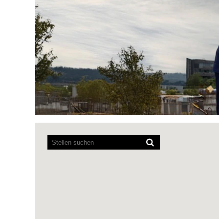
Bildschirmausleseprogramme
können
die
folgende
durchsuchbare
Karte
nicht
lesen.